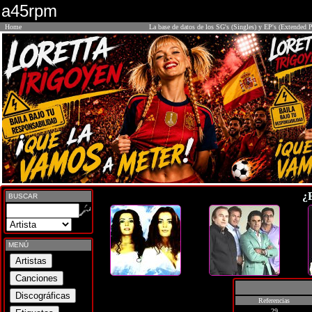
a45rpm
Home
La base de datos de los SG's (Singles) y EP's (Extended P
¿
BUSCAR
MENÚ
Referencias
29