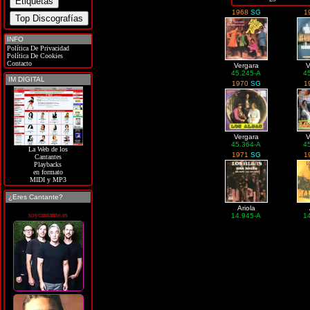
1968
SG
1
INFO
Política De Privacidad
Política De Cookies
Contacto
Vergara
V
45.245-A
4
IM DIGITAL
1970
SG
1
Vergara
V
45.364-A
4
La Web de los
1971
SG
1
Cantantes
Playbacks
en formato
MIDI y MP3
¿Eres Cantante?
Ariola
soycantante.es
14.945-A
1