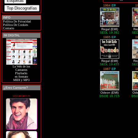
1964
EP
1
INFO
Política De Privacidad
Política De Cookies
Contacto
Regal (EMI)
Reg
SEDL 19.392
SED
IM DIGITAL
1965
EP
1
Regal (EMI)
Reg
SEDL 19.455
SED
La Web de los
1967
EP
1
Cantantes
Playbacks
en formato
MIDI y MP3
¿Eres Cantante?
Odeon (EMI)
Ode
soycantante.es
DSOE 16.715
DSO