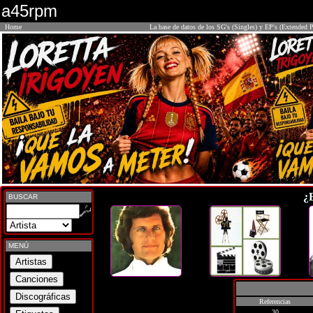
a45rpm
Home
La base de datos de los SG's (Singles) y EP's (Extended P
¿
BUSCAR
MENÚ
Referencias
30