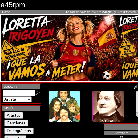
a45rpm
Home
La base de datos de los SG's (Singles) y EP's (Extended P
¿
BUSCAR
MENÚ
Referencias
57