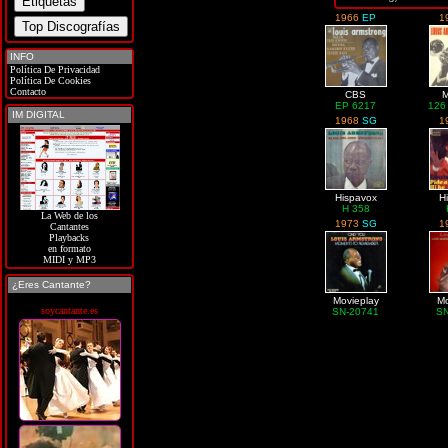
1966
EP
1
INFO
Política De Privacidad
Política De Cookies
Contacto
CBS
M
EP 6217
126
IM DIGITAL
1968
SG
1
Hispavox
H
H 358
La Web de los
1973
SG
1
Cantantes
Playbacks
en formato
MIDI y MP3
¿Eres Cantante?
Movieplay
Mo
soycantante.es
SN-20741
S