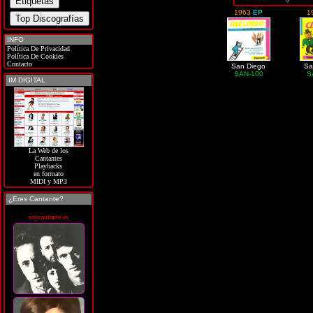
1963
EP
1
INFO
Política De Privacidad
Política De Cookies
Contacto
San Diego
Sa
SAN-100
S
IM DIGITAL
La Web de los
Cantantes
Playbacks
en formato
MIDI y MP3
¿Eres Cantante?
soycantante.es