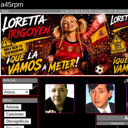
a45rpm
Home
La base de datos de los SG's (Singles) y EP's (Extended P
¿
BUSCAR
MENÚ
A
Referencias
5