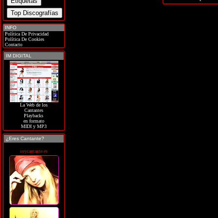
INFO
Política De Privacidad
Política De Cookies
Contacto
IM DIGITAL
La Web de los
Cantantes
Playbacks
en formato
MIDI y MP3
¿Eres Cantante?
soycantante.es