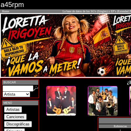
a45rpm
Home
La base de datos de los SG's (Singles) y EP's (Extended P
¿
BUSCAR
MENÚ
Referencias
1