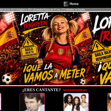
Home
atos de los SG's (Singles) y EP's (Extended Plays) de 17 cm. (7") editados en España.
¿ERES CANTANTE?
soycantante.es