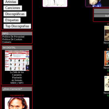
Ref
1
INFO
Política De Privacidad
Política De Cookies
Contacto
Novo
IM DIGITAL
1
Novo
N
La Web de los
1
Cantantes
Playbacks
en formato
MIDI y MP3
¿Eres Cantante?
Novo
soycantante.es
N