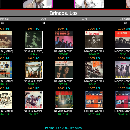
Brincos, Los
erencias
SG's
EP's
Portada
40
34
6
40
964
SG
1964
SG
1964
EP
1964
EP
1965
S
la (Zafiro)
Novola (Zafiro)
Novola (Zafiro)
Novola (Zafiro)
Novola (Zafi
NO- 1
NO- 2
NV-101
NV-102
NO-10
965
SG
1965
SG
1965
EP
1965
EP
1966
S
la (Zafiro)
Novola (Zafiro)
Novola (Zafiro)
Novola (Zafiro)
Novola (Zafi
OX- 13
NOX- 19
NV-107
NV-113
NOX- 26
966
SG
1966
EP
1967
SG
1967
SG
1967
S
la (Zafiro)
Novola (Zafiro)
Novola (Zafiro)
Novola (Zafiro)
Novola (Zafi
OX- 34
NV-117
NOX- 38
NOX- 43
NOX- 43
Página 1 de 3 (40 registros)