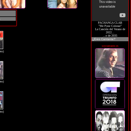
s
PACHANGA CLAB
"Me Pone Colorao"
G
La Canción del Verano de
2022...
...o de 2035
¿Eres Cantante?
soycantante.es
ro)
G
ro)
G
ro)
I