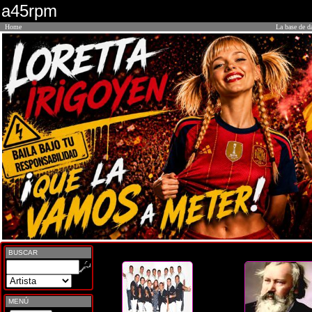
a45rpm
Home
La base de d
BUSCAR
MENÚ