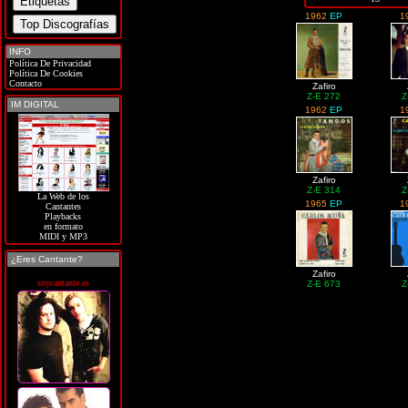
1962
EP
1
INFO
Política De Privacidad
Política De Cookies
Contacto
Zafiro
Z-E 272
Z
IM DIGITAL
1962
EP
1
Zafiro
Z-E 314
Z
La Web de los
1965
EP
1
Cantantes
Playbacks
en formato
MIDI y MP3
¿Eres Cantante?
Zafiro
soycantante.es
Z-E 673
Z