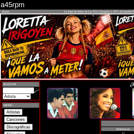
a45rpm
Home
La base de datos de los SG's (Singles) y EP's (Extended P
¿
BUSCAR
MENÚ
Referencias
15