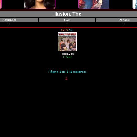
Illusion, The
Referencias
SG's
Portadas
1
1
1
1969
SG
Hispavox
H 552
Página 1 de 1 (1 registros)
1