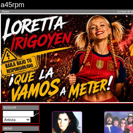
a45rpm
Home
La base de d
BUSCAR
MENÚ