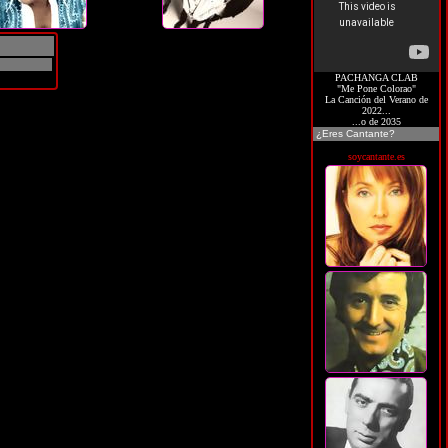
PACHANGA CLAB
"Me Pone Colorao"
La Canción del Verano de
2022...
...o de 2035
¿Eres Cantante?
soycantante.es