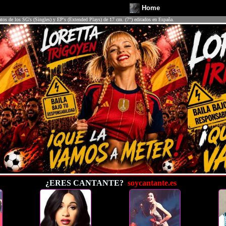
Home
atos de los SG's (Singles) y EP's (Extended Plays) de 17 cm. (7") editados en España.
¿ERES CANTANTE?
soycantante.es