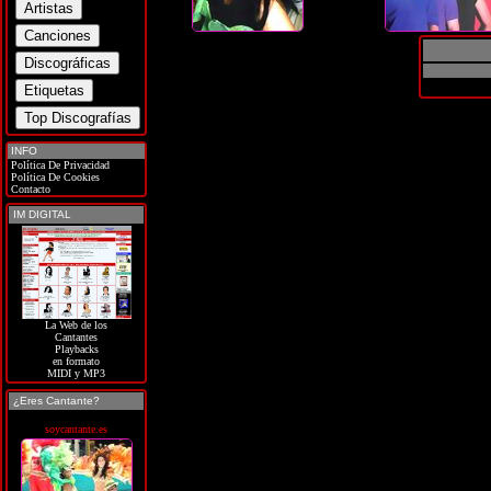
INFO
Política De Privacidad
Política De Cookies
Contacto
IM DIGITAL
La Web de los
Cantantes
Playbacks
en formato
MIDI y MP3
¿Eres Cantante?
soycantante.es