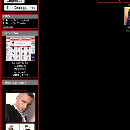
1
INFO
Política De Privacidad
Política De Cookies
Contacto
H
HN
IM DIGITAL
La Web de los
Cantantes
Playbacks
en formato
MIDI y MP3
¿Eres Cantante?
soycantante.es