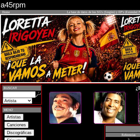
a45rpm
Home
La base de datos de los SG's (Singles) y EP's (Extended P
¿
BUSCAR
MENÚ
Referencias
3