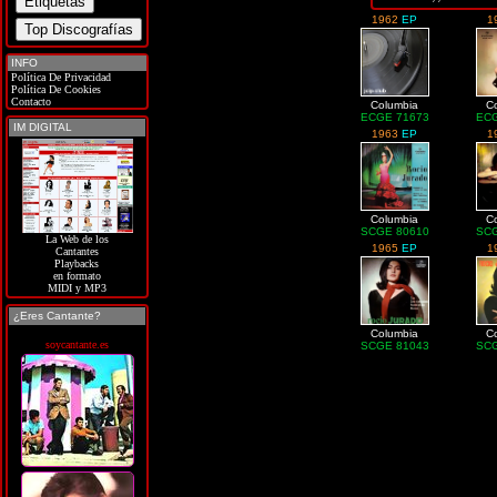
1962
EP
1
INFO
Política De Privacidad
Política De Cookies
Contacto
Columbia
C
ECGE 71673
ECG
IM DIGITAL
1963
EP
1
Columbia
C
SCGE 80610
SCG
La Web de los
1965
EP
1
Cantantes
Playbacks
en formato
MIDI y MP3
¿Eres Cantante?
Columbia
C
soycantante.es
SCGE 81043
SCG