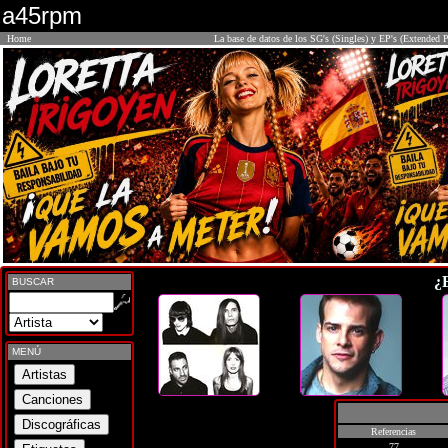
a45rpm
Home
La base de datos de los SG's (Singles) y EP's (Extended P
¿
BUSCAR
MENÚ
Referencias
77