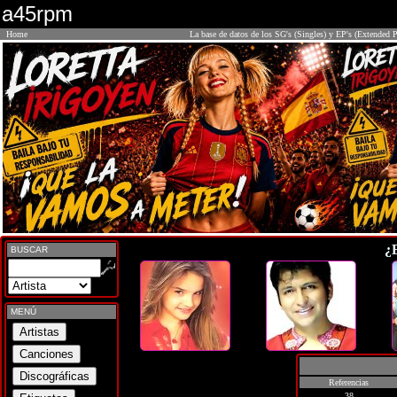
a45rpm
Home
La base de datos de los SG's (Singles) y EP's (Extended P
¿
BUSCAR
MENÚ
Referencias
38