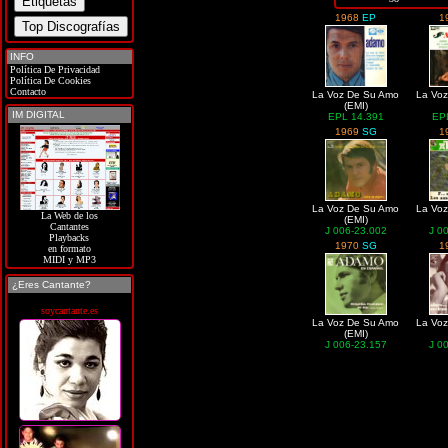
1968
EP
1
INFO
Política De Privacidad
Política De Cookies
Contacto
La Voz De Su Amo
La Vo
(EMI)
IM DIGITAL
EPL 14.391
EP
1969
SG
1
La Voz De Su Amo
La Vo
La Web de los
(EMI)
Cantantes
J 006-23.002
J 0
Playbacks
1970
SG
1
en formato
MIDI y MP3
¿Eres Cantante?
soycantante.es
La Voz De Su Amo
La Vo
(EMI)
J 006-23.157
J 0