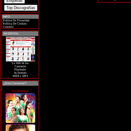
INFO
Política De Privacidad
Política De Cookies
Contacto
IM DIGITAL
La Web de los
Cantantes
Playbacks
en formato
MIDI y MP3
¿Eres Cantante?
soycantante.es