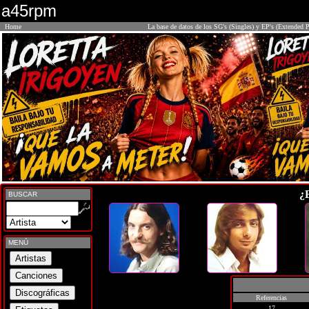
a45rpm
Home
La base de datos de los SG's (Singles) y EP's (Extended P
¿
BUSCAR
MENÚ
Referencias
17