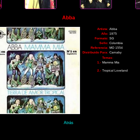
Abba
Artista:
Abba
Año:
1975
Formato:
SG
Sello:
Columbia
Referencia:
MO 1554
Distribuido Para:
Carnaby
Temas:
1.-
Mamma Mia
2.-
Tropical Loveland
Atrás