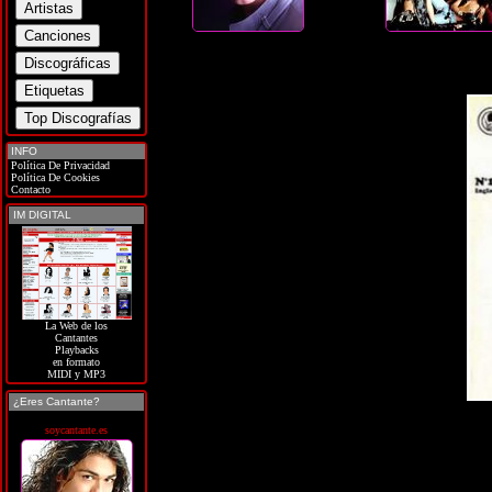
INFO
Política De Privacidad
Política De Cookies
Contacto
IM DIGITAL
La Web de los
Cantantes
Playbacks
en formato
MIDI y MP3
¿Eres Cantante?
soycantante.es