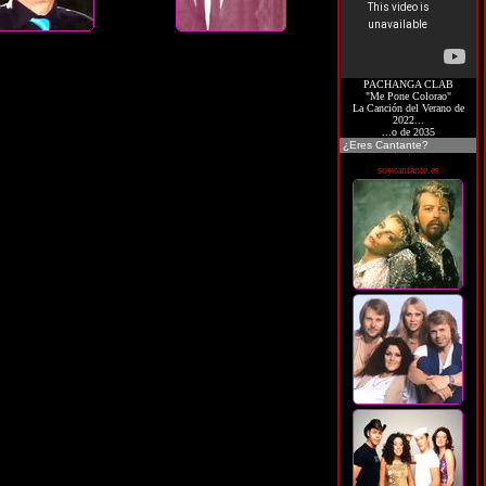
PACHANGA CLAB
"Me Pone Colorao"
La Canción del Verano de
2022...
...o de 2035
¿Eres Cantante?
soycantante.es