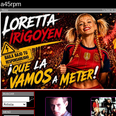
a45rpm
Home
La base de d
BUSCAR
MENÚ