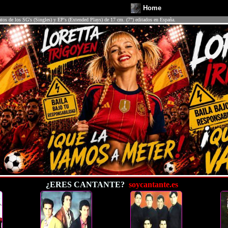
Home
atos de los SG's (Singles) y EP's (Extended Plays) de 17 cm. (7") editados en España.
¿ERES CANTANTE?
soycantante.es