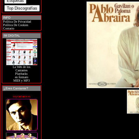
INFO
Política De Privacidad
Política De Cookies
Contacto
IM DIGITAL
La Web de los
Cantantes
Playbacks
en formato
MIDI y MP3
¿Eres Cantante?
soycantante.es