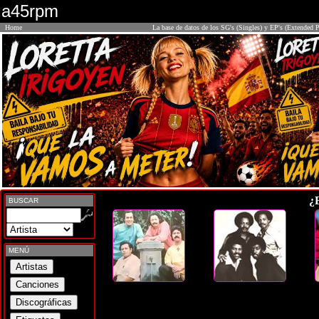
a45rpm
Home
La base de datos de los SG's (Singles) y EP's (Extended P
¿
BUSCAR
MENÚ