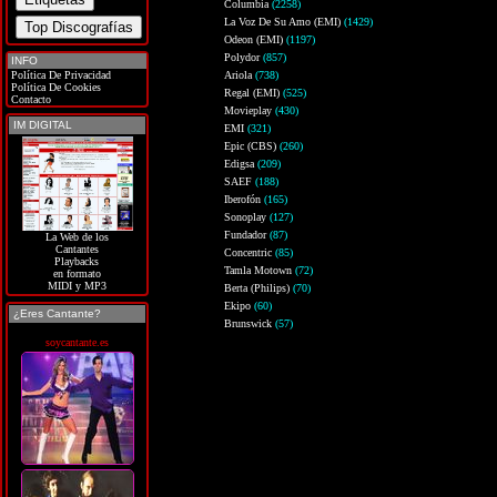
Columbia
(2258)
La Voz De Su Amo (EMI)
(1429)
Odeon (EMI)
(1197)
Polydor
(857)
INFO
Política De Privacidad
Ariola
(738)
Política De Cookies
Regal (EMI)
(525)
Contacto
Movieplay
(430)
IM DIGITAL
EMI
(321)
Epic (CBS)
(260)
Edigsa
(209)
SAEF
(188)
Iberofón
(165)
Sonoplay
(127)
Fundador
(87)
La Web de los
Cantantes
Concentric
(85)
Playbacks
Tamla Motown
(72)
en formato
MIDI y MP3
Berta (Philips)
(70)
Ekipo
(60)
¿Eres Cantante?
Brunswick
(57)
soycantante.es