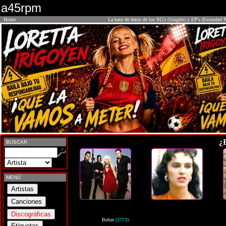
a45rpm
Home
La base de datos de los SG's (Singles) y EP's (Extended P
¿
BUSCAR
MENÚ
Belter
(3773)