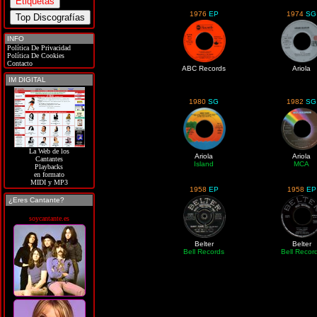
1976
EP
1974
SG
INFO
Política De Privacidad
Política De Cookies
Contacto
ABC Records
Ariola
IM DIGITAL
1980
SG
1982
SG
La Web de los
Ariola
Ariola
Cantantes
Island
MCA
Playbacks
en formato
MIDI y MP3
1958
EP
1958
EP
¿Eres Cantante?
soycantante.es
Belter
Belter
Bell Records
Bell Recor