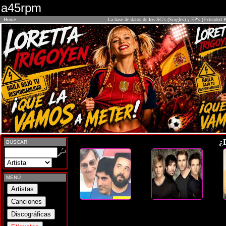
a45rpm
Home
La base de datos de los SG's (Singles) y EP's (Extended P
¿
BUSCAR
MENÚ