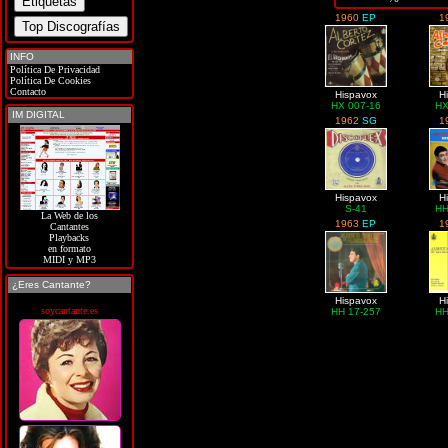
1960
EP
1
INFO
Política De Privacidad
Política De Cookies
Contacto
Hispavox
H
HX 007-16
HX
IM DIGITAL
1962
SG
1
Hispavox
H
S-41
HH
La Web de los
1963
EP
1
Cantantes
Playbacks
en formato
MIDI y MP3
¿Eres Cantante?
Hispavox
H
soycantante.es
HH 17-257
HH