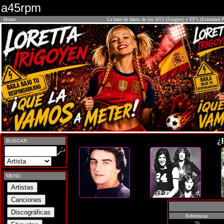
a45rpm
Home
La base de datos de los SG's (Singles) y EP's (Extended P
¿
BUSCAR
MENÚ
Referencias
70