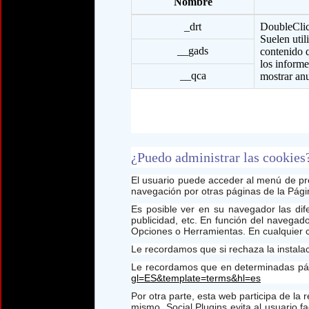
Nombre
_drt
DoubleClic
Suelen util
__gads
contenido q
los informe
__qca
mostrar anu
¿Puedo administrar las cookies
El usuario puede acceder al menú de pref
navegación por otras páginas de la Pág
Es posible ver en su navegador las dif
publicidad, etc. En función del navegado
Opciones o Herramientas. En cualquier 
Le recordamos que si rechaza la instalaci
Le recordamos que en determinadas pág
gl=ES&template=terms&hl=es
Por otra parte, esta web participa de la 
mismo, Social Plugins evita al usuario 