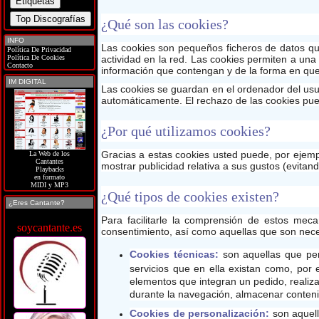
¿Qué son las cookies?
INFO
Las cookies son pequeños ficheros de datos qu
Política De Privacidad
actividad en la red. Las cookies permiten a un
Política De Cookies
Contacto
información que contengan y de la forma en que u
IM DIGITAL
Las cookies se guardan en el ordenador del usu
automáticamente. El rechazo de las cookies pued
¿Por qué utilizamos cookies?
Gracias a estas cookies usted puede, por ejemp
La Web de los
Cantantes
mostrar publicidad relativa a sus gustos (evitan
Playbacks
en formato
MIDI y MP3
¿Qué tipos de cookies existen?
¿Eres Cantante?
Para facilitarle la comprensión de estos meca
soycantante.es
consentimiento, así como aquellas que son neces
Cookies técnicas:
son aquellas que perm
servicios que en ella existan como, por e
elementos que integran un pedido, realizar
durante la navegación, almacenar contenid
Cookies de personalización:
son aquell