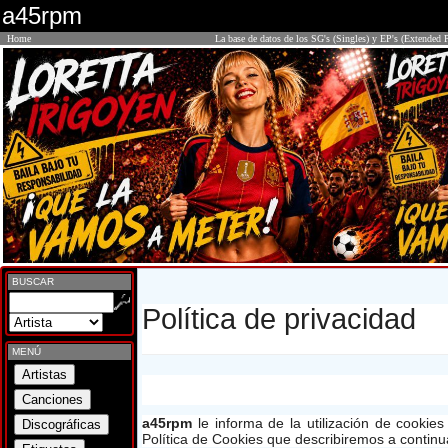
a45rpm
Home
La base de datos de los SG's (Singles) y EP's (Extended P
BUSCAR
Política de privacidad
MENÚ
a45rpm
le informa de la utilización de cookie
Política de Cookies que describiremos a continu