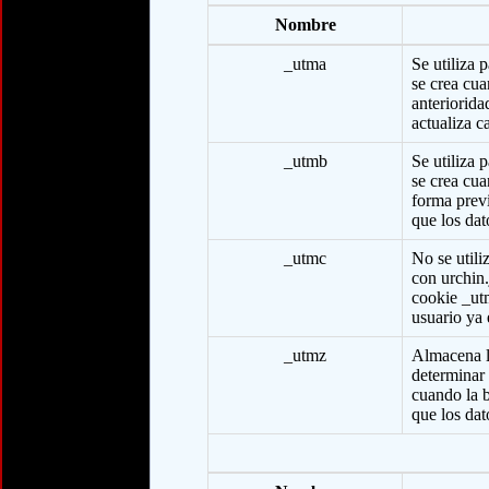
Nombre
_utma
Se utiliza 
se crea cua
anteriorida
actualiza c
_utmb
Se utiliza 
se crea cua
forma previ
que los dat
_utmc
No se utili
con urchin.
cookie _utm
usuario ya 
_utmz
Almacena la
determinar 
cuando la b
que los dat