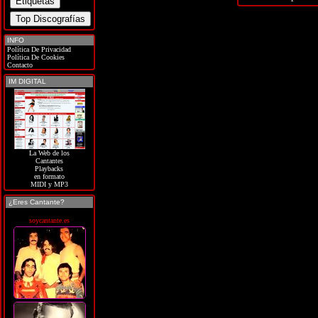
INFO
Política De Privacidad
Política De Cookies
Contacto
IM DIGITAL
La Web de los
Cantantes
Playbacks
en formato
MIDI y MP3
¿Eres Cantante?
soycantante.es