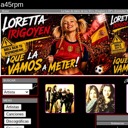
a45rpm
Home
La base de datos de los SG's (Singles) y EP's (Extended P
¿
BUSCAR
MENÚ
Referencias
1