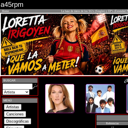
a45rpm
Home
La base de datos de los SG's (Singles) y EP's (Extended P
¿
BUSCAR
MENÚ
Referencias
12