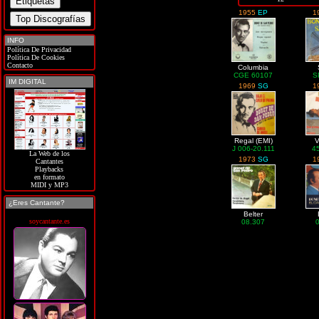
1955
EP
1
INFO
Política De Privacidad
Política De Cookies
Contacto
Columbia
CGE 60107
S
IM DIGITAL
1969
SG
1
Regal (EMI)
V
J 006-20.111
4
La Web de los
1973
SG
1
Cantantes
Playbacks
en formato
MIDI y MP3
¿Eres Cantante?
Belter
soycantante.es
08.307