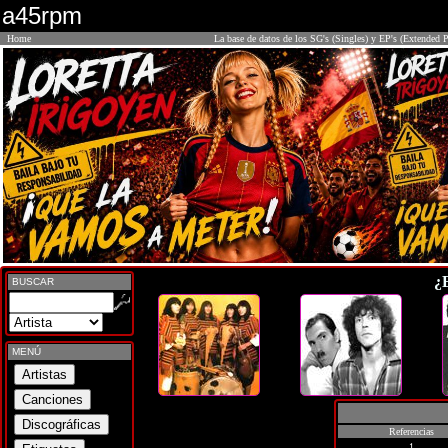
a45rpm
Home
La base de datos de los SG's (Singles) y EP's (Extended P
¿
BUSCAR
MENÚ
Referencias
1