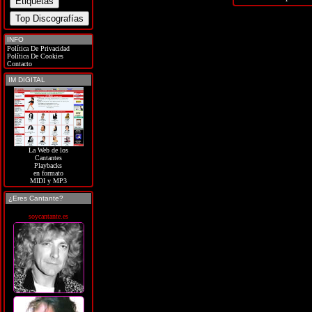
INFO
Política De Privacidad
Política De Cookies
Contacto
IM DIGITAL
La Web de los
Cantantes
Playbacks
en formato
MIDI y MP3
¿Eres Cantante?
soycantante.es