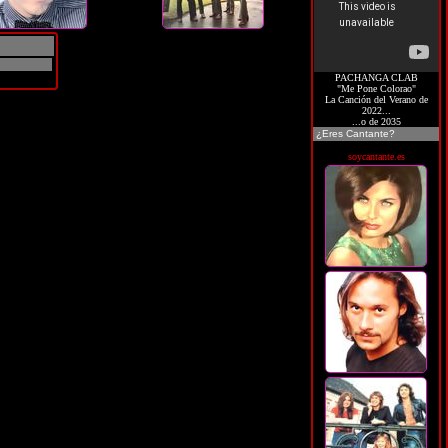
PACHANGA CLAB
"Me Pone Colorao"
La Canción del Verano de
2022...
...o de 2035
¿Eres Cantante?
soycantante.es