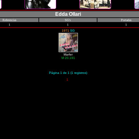
Edda Ollari
Referencias
SG's
Portadas
1
1
1
1971
SG
Marfer
M 20.191
Página 1 de 1 (1 registros)
1