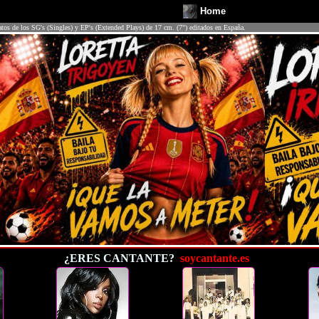
Home
atos de los SG's (Singles) y EP's (Extended Plays) de 17 cm. (7") editados en España.
¿ERES CANTANTE?
soycantante.es