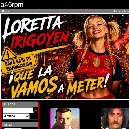
a45rpm
Home
La base de d
BUSCAR
MENÚ