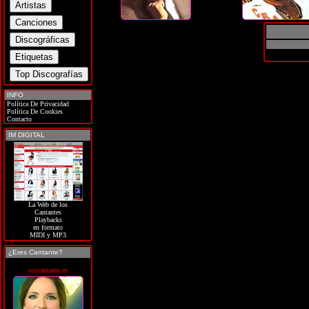
INFO
Política De Privacidad
Política De Cookies
Contacto
IM DIGITAL
La Web de los
Cantantes
Playbacks
en formato
MIDI y MP3
¿Eres Cantante?
soycantante.es