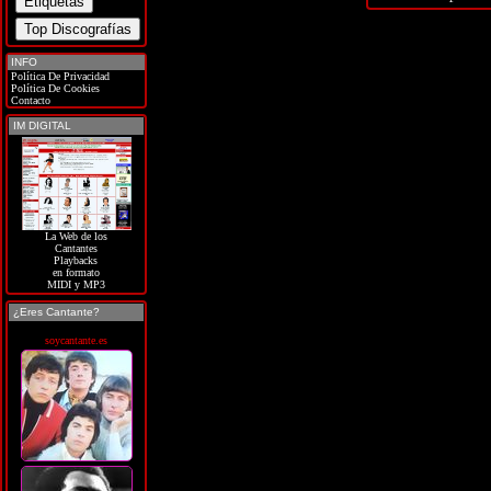
INFO
Política De Privacidad
Política De Cookies
Contacto
IM DIGITAL
La Web de los
Cantantes
Playbacks
en formato
MIDI y MP3
¿Eres Cantante?
soycantante.es