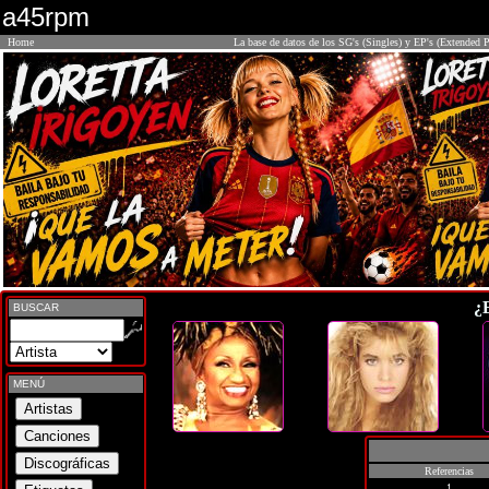
a45rpm
Home
La base de datos de los SG's (Singles) y EP's (Extended P
¿
BUSCAR
MENÚ
Referencias
1