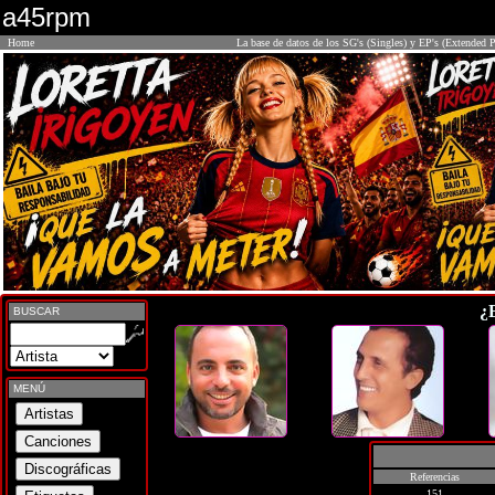
a45rpm
Home
La base de datos de los SG's (Singles) y EP's (Extended P
¿
BUSCAR
MENÚ
Referencias
151