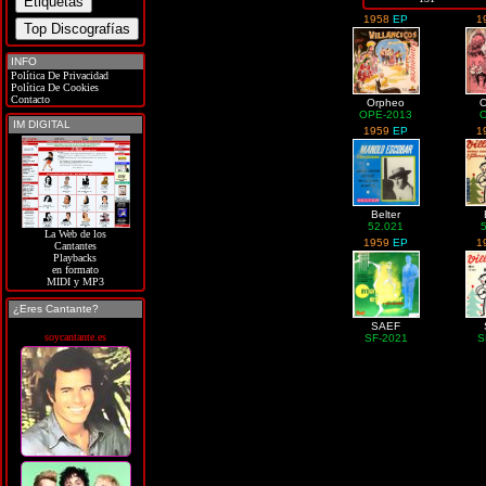
1958
EP
1
INFO
Política De Privacidad
Política De Cookies
Contacto
Orpheo
OPE-2013
IM DIGITAL
1959
EP
1
Belter
52.021
La Web de los
1959
EP
1
Cantantes
Playbacks
en formato
MIDI y MP3
¿Eres Cantante?
SAEF
soycantante.es
SF-2021
S