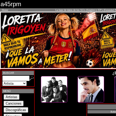
a45rpm
Home
La base de datos de los SG's (Singles) y EP's (Extended P
¿
BUSCAR
MENÚ
Refer