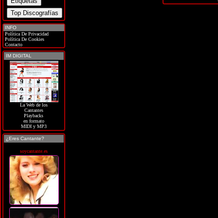
INFO
Política De Privacidad
Política De Cookies
Contacto
IM DIGITAL
La Web de los
Cantantes
Playbacks
en formato
MIDI y MP3
¿Eres Cantante?
soycantante.es