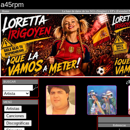
a45rpm
Home
La base de datos de los SG's (Singles) y EP's (Extended P
¿
BUSCAR
MENÚ
Referencias
1