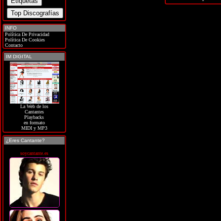
INFO
Política De Privacidad
Política De Cookies
Contacto
IM DIGITAL
La Web de los
Cantantes
Playbacks
en formato
MIDI y MP3
¿Eres Cantante?
soycantante.es