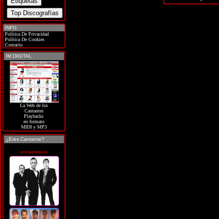
INFO
Política De Privacidad
Política De Cookies
Contacto
IM DIGITAL
La Web de los
Cantantes
Playbacks
en formato
MIDI y MP3
¿Eres Cantante?
soycantante.es