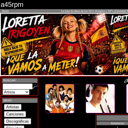
a45rpm
Home
La base de datos de los SG's (Singles) y EP's (Extended P
¿
BUSCAR
MENÚ
Referencias
1