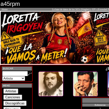
a45rpm
Home
La base de datos de los SG's (Singles) y EP's (Extended P
¿
BUSCAR
MENÚ
Referencias
2