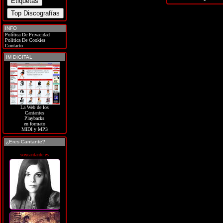
INFO
Política De Privacidad
Política De Cookies
Contacto
IM DIGITAL
La Web de los
Cantantes
Playbacks
en formato
MIDI y MP3
¿Eres Cantante?
soycantante.es