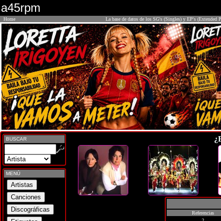
a45rpm
Home
La base de datos de los SG's (Singles) y EP's (Extended P
¿
BUSCAR
MENÚ
Referencias
2