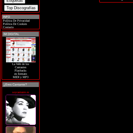
INFO
Política De Privacidad
Política De Cookies
Contacto
IM DIGITAL
La Web de los
Cantantes
Playbacks
en formato
MIDI y MP3
¿Eres Cantante?
soycantante.es