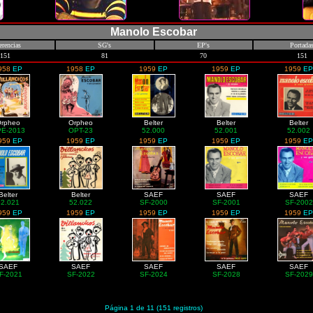
Manolo Escobar
erencias
SG's
EP's
Portada
151
81
70
151
958
EP
1958
EP
1959
EP
1959
EP
1959
EP
rpheo
Orpheo
Belter
Belter
Belter
E-2013
OPT-23
52.000
52.001
52.002
959
EP
1959
EP
1959
EP
1959
EP
1959
EP
Belter
Belter
SAEF
SAEF
SAEF
52.021
52.022
SF-2000
SF-2001
SF-2002
959
EP
1959
EP
1959
EP
1959
EP
1959
EP
SAEF
SAEF
SAEF
SAEF
SAEF
F-2021
SF-2022
SF-2024
SF-2028
SF-2029
Página 1 de 11 (151 registros)