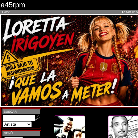
a45rpm
Home
La base de d
BUSCAR
MENÚ