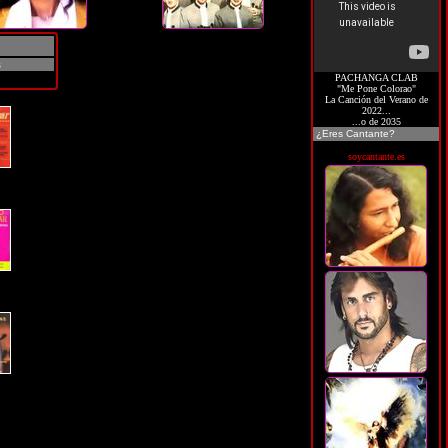
s
PACHANGA CLAB
"Me Pone Colorao"
La Canción del Verano de
2022...
...o de 2035
¿Eres Cantante?
soycantante.es