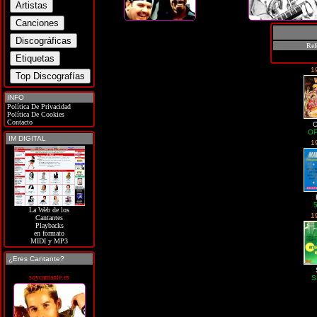
Ref
1
INFO
Política De Privacidad
Política De Cookies
Contacto
O
OP
IM DIGITAL
1
La Web de los
1
Cantantes
Playbacks
en formato
MIDI y MP3
¿Eres Cantante?
soycantante.es
S