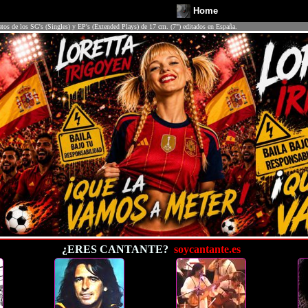
Home
atos de los SG's (Singles) y EP's (Extended Plays) de 17 cm. (7") editados en España.
¿ERES CANTANTE?
soycantante.es