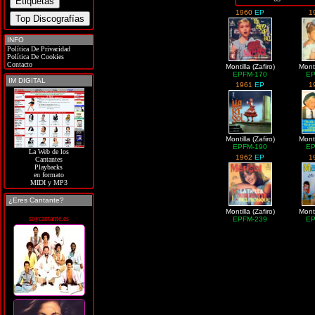
1960
EP
1
INFO
Política De Privacidad
Política De Cookies
Contacto
Montilla (Zafiro)
Monti
EPFM-170
EP
IM DIGITAL
1961
EP
1
Montilla (Zafiro)
Monti
EPFM-190
EP
La Web de los
1962
EP
1
Cantantes
Playbacks
en formato
MIDI y MP3
¿Eres Cantante?
Montilla (Zafiro)
Monti
soycantante.es
EPFM-239
EP