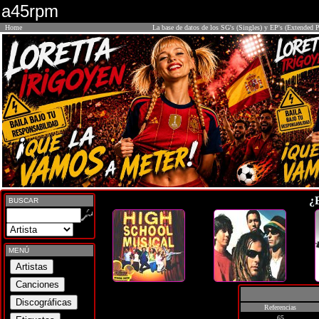
a45rpm
Home
La base de datos de los SG's (Singles) y EP's (Extended P
¿
BUSCAR
MENÚ
Referencias
65