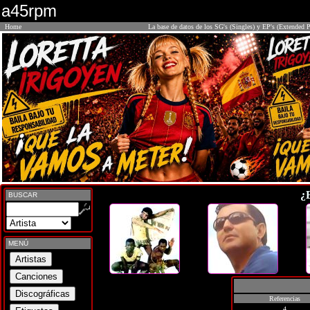
a45rpm
Home
La base de datos de los SG's (Singles) y EP's (Extended P
¿
BUSCAR
MENÚ
Referencias
4