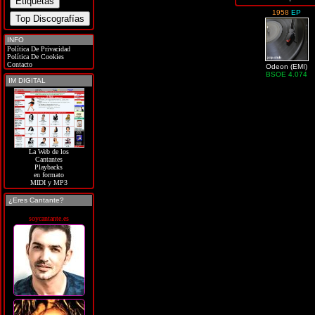
1958
EP
INFO
Política De Privacidad
Política De Cookies
Contacto
Odeon (EMI)
BSOE 4.074
IM DIGITAL
La Web de los
Cantantes
Playbacks
en formato
MIDI y MP3
¿Eres Cantante?
soycantante.es