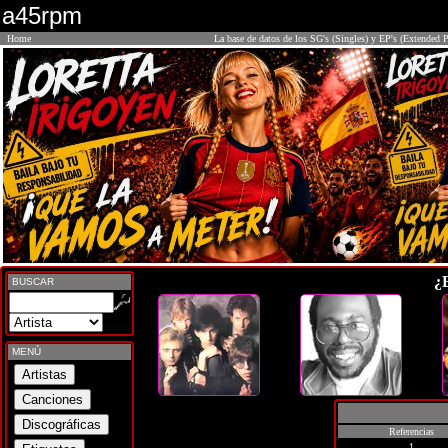
a45rpm
Home
La base de datos de los SG's (Singles) y EP's (Extended P
¿
BUSCAR
MENÚ
Referencias
1