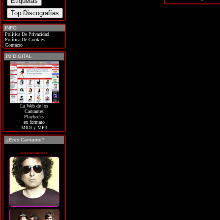
INFO
Política De Privacidad
Política De Cookies
Contacto
IM DIGITAL
La Web de los
Cantantes
Playbacks
en formato
MIDI y MP3
¿Eres Cantante?
soycantante.es