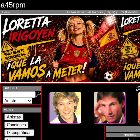
a45rpm
Home
La base de datos de los SG's (Singles) y EP's (Extended P
¿
BUSCAR
MENÚ
Referencias
1