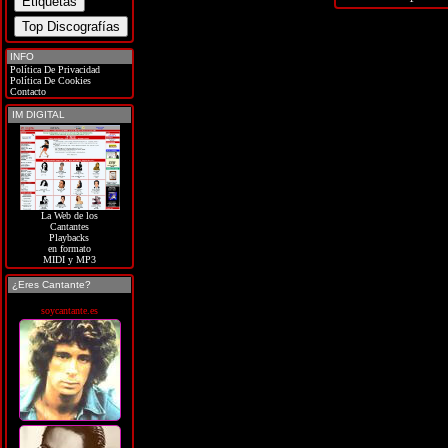
INFO
Política De Privacidad
Política De Cookies
Contacto
IM DIGITAL
La Web de los
Cantantes
Playbacks
en formato
MIDI y MP3
¿Eres Cantante?
soycantante.es