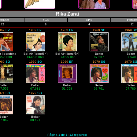
Rika Zarai
erencias
SG's
EP's
Portada
12
8
4
12
962
EP
1962
EP
1963
EP
1969
SG
1969
S
r (Iberofón)
Bel-Air (Iberofón)
Bel-Air (Iberofón)
Belter
Belter
45-5.038
IB-45-5.063
IB-45-5.065
07.537
07.549
969
SG
1969
SG
1969
EP
1970
SG
1970
S
Belter
Belter
Belter
Belter
Belter
07.557
07.631
51.958
07.761
07.780
971
SG
1972
SG
Belter
Belter
07.862
08.191
Página 1 de 1 (12 registros)