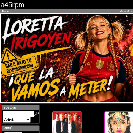
a45rpm
Home
La base de d
BUSCAR
MENÚ