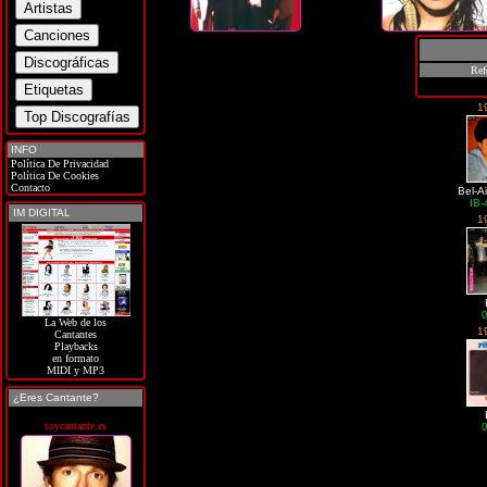
Ref
1
INFO
Política De Privacidad
Política De Cookies
Contacto
Bel-Ai
IB-
IM DIGITAL
1
La Web de los
1
Cantantes
Playbacks
en formato
MIDI y MP3
¿Eres Cantante?
soycantante.es