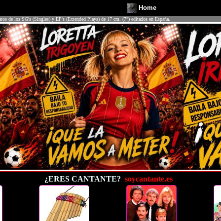
Home
atos de los SG's (Singles) y EP's (Extended Plays) de 17 cm. (7") editados en España.
¿ERES CANTANTE?
soycantante.es