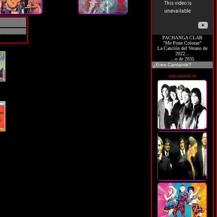
s
PACHANGA CLAB
"Me Pone Colorao"
G
La Canción del Verano de
2022...
...o de 2035
¿Eres Cantante?
soycantante.es
G