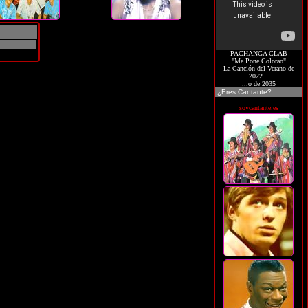
PACHANGA CLAB
"Me Pone Colorao"
La Canción del Verano de
2022...
...o de 2035
¿Eres Cantante?
soycantante.es