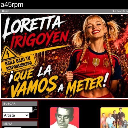
a45rpm
Home
La base de d
BUSCAR
MENÚ