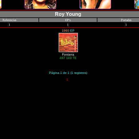
Roy Young
Referencias
EP's
Portadas
1
1
1
1960
EP
Fontana
467 143 TE
Página 1 de 1 (1 registros)
1