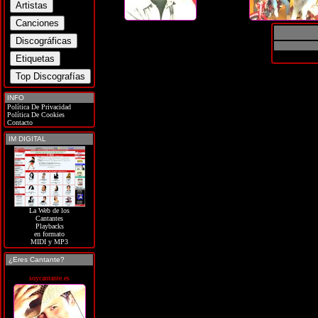
INFO
Política De Privacidad
Política De Cookies
Contacto
IM DIGITAL
La Web de los
Cantantes
Playbacks
en formato
MIDI y MP3
¿Eres Cantante?
soycantante.es