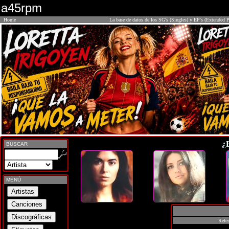
a45rpm
Home
La base de datos de los SG's (Singles) y EP's (Extended P
¿
BUSCAR
MENÚ
Refer