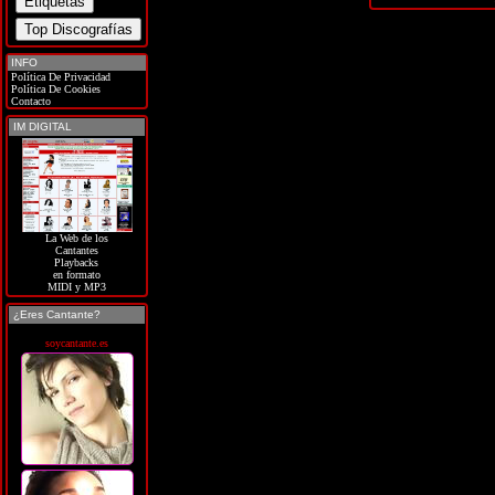
INFO
Política De Privacidad
Política De Cookies
Contacto
IM DIGITAL
La Web de los
Cantantes
Playbacks
en formato
MIDI y MP3
¿Eres Cantante?
soycantante.es