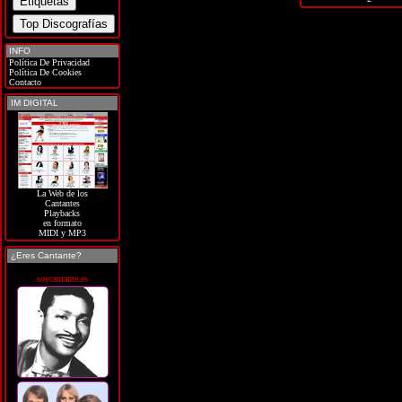
INFO
Política De Privacidad
Política De Cookies
Contacto
IM DIGITAL
La Web de los
Cantantes
Playbacks
en formato
MIDI y MP3
¿Eres Cantante?
soycantante.es