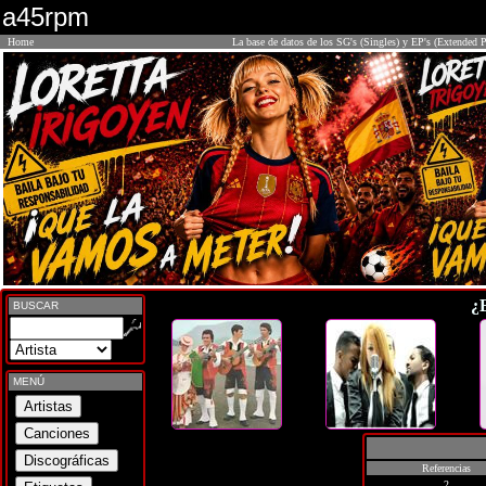
a45rpm
Home
La base de datos de los SG's (Singles) y EP's (Extended P
¿
BUSCAR
MENÚ
Referencias
2