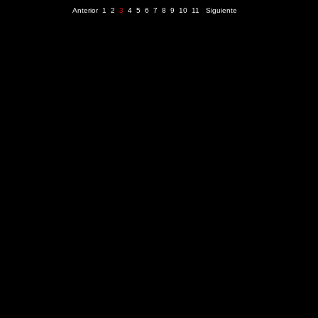
Anterior
1
2
3
4
5
6
7
8
9
10
11
Siguiente