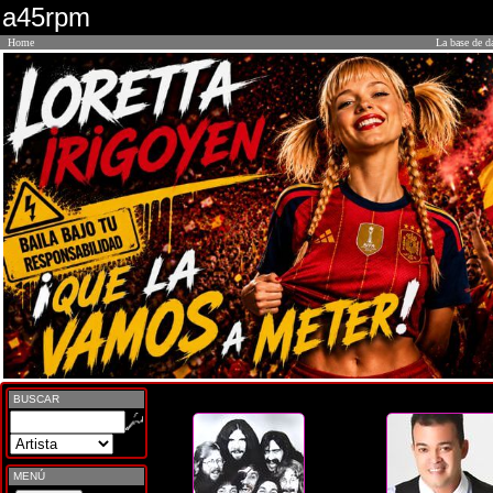
a45rpm
Home
La base de d
BUSCAR
MENÚ