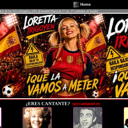
Home
atos de los SG's (Singles) y EP's (Extended Plays) de 17 cm. (7") editados en España.
¿ERES CANTANTE?
soycantante.es