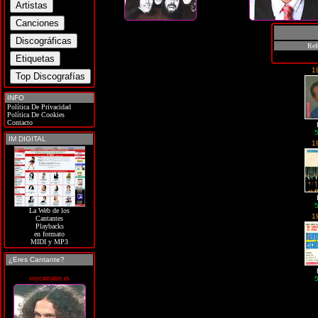
Ref
1
INFO
Política De Privacidad
Política De Cookies
Contacto
IM DIGITAL
1
La Web de los
1
Cantantes
Playbacks
en formato
MIDI y MP3
¿Eres Cantante?
soycantante.es