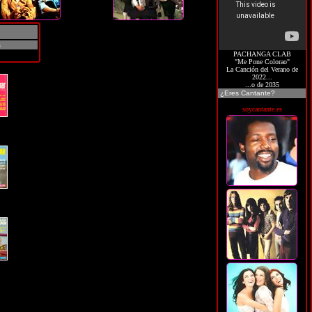
s
PACHANGA CLAB
"Me Pone Colorao"
La Canción del Verano de
2022...
...o de 2035
¿Eres Cantante?
soycantante.es