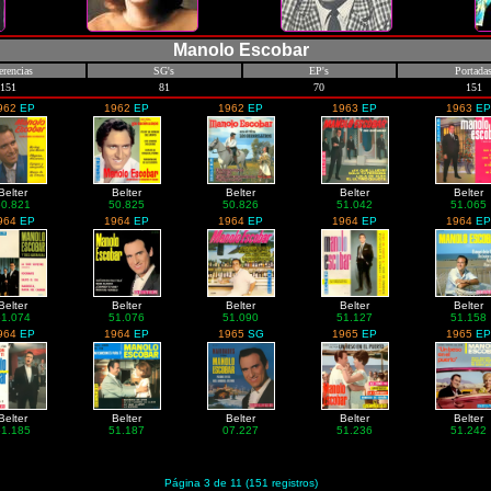
Manolo Escobar
erencias
SG's
EP's
Portada
151
81
70
151
962
EP
1962
EP
1962
EP
1963
EP
1963
EP
Belter
Belter
Belter
Belter
Belter
50.821
50.825
50.826
51.042
51.065
964
EP
1964
EP
1964
EP
1964
EP
1964
EP
Belter
Belter
Belter
Belter
Belter
51.074
51.076
51.090
51.127
51.158
964
EP
1964
EP
1965
SG
1965
EP
1965
EP
Belter
Belter
Belter
Belter
Belter
51.185
51.187
07.227
51.236
51.242
Página 3 de 11 (151 registros)