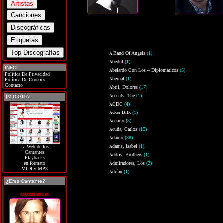
A Band Of Angels
(1)
Abedul
(1)
INFO
Abelardo Con Los 4 Diplomáticos
(5)
Política De Privacidad
Abernal
(1)
Política De Cookies
Contacto
Abril, Dolores
(17)
Accents, The
(1)
IM DIGITAL
ACDC
(4)
Acker Bilk
(1)
Acuario
(5)
Acuña, Carlos
(15)
Adamo
(38)
Adams, Isabel
(1)
La Web de los
Cantantes
Addrisi Brothers
(1)
Playbacks
Admiradores, Los
(2)
en formato
MIDI y MP3
Adrían
(1)
¿Eres Cantante?
soycantante.es