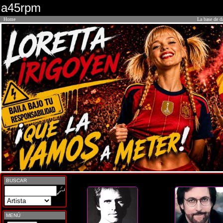
a45rpm
Home
La base de d
BUSCAR
MENÚ