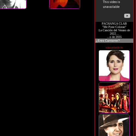
PACHANGA CLAB
"Me Pone Colorao"
La Canción del Verano de
2022...
...o de 2035
¿Eres Cantante?
soycantante.es