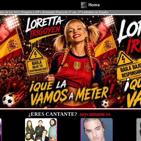
Home
atos de los SG's (Singles) y EP's (Extended Plays) de 17 cm. (7") editados en España.
¿ERES CANTANTE?
soycantante.es