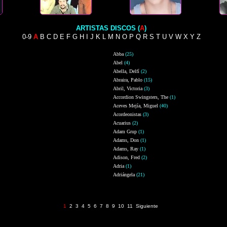
ARTISTAS DISCOS (
A
)
0-9
A
B
C
D
E
F
G
H
I
J
K
L
M
N
O
P
Q
R
S
T
U
V
W
X
Y
Z
Abba
(25)
Abel
(4)
Abella, Delfí
(2)
Abraira, Pablo
(15)
Abril, Victoria
(3)
Accordion Swingsters, The
(1)
Aceves Mejía, Miguel
(40)
Acordeonistas
(3)
Acuarius
(2)
Adam Grup
(1)
Adams, Don
(1)
Adams, Ray
(1)
Adison, Fred
(2)
Adria
(1)
Adriángela
(21)
Página 1 de 11 (314 registros)
1
2
3
4
5
6
7
8
9
10
11
Siguiente