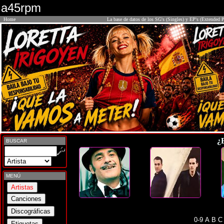
a45rpm
Home
La base de datos de los SG's (Singles) y EP's (Extended P
¿
BUSCAR
MENÚ
0-9
A
B
C