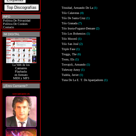
Trinidad, Armando De La
(1)
Trío Calaveras
(4)
INFO
Trío De Santa Cruz
(1)
Política De Privacidad
Trío Granada
(7)
Política De Cookies
Contacto
Trío Irusta-Fugazot-Demare
(2)
Trío Los Bohemios
(1)
IM DIGITAL
Trío Mocotó
(1)
Trío San José
(2)
Triple Fase
(1)
Troggs, The
(6)
Trons, Els
(1)
Trovajoli, Armando
(1)
La Web de los
Cantantes
Tubeway Army
(1)
Playbacks
Tudela, Javier
(1)
en formato
MIDI y MP3
Tuna De La E. T. De Aparejadores
(1)
¿Eres Cantante?
soycantante.es