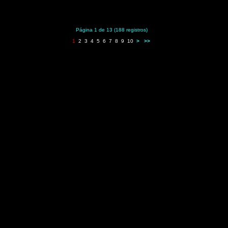
Página 1 de 13 (188 registros)
1
2
3
4
5
6
7
8
9
10
>
>>