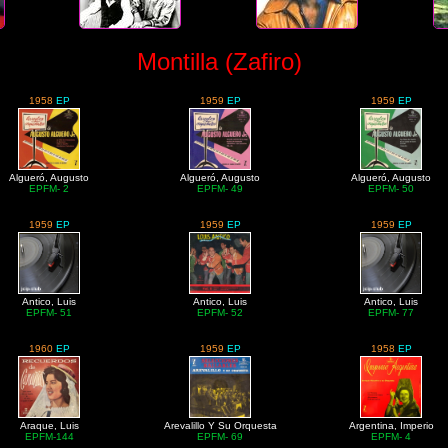
Montilla (Zafiro)
1958
EP
1959
EP
1959
EP
Algueró, Augusto
Algueró, Augusto
Algueró, Augusto
EPFM- 2
EPFM- 49
EPFM- 50
1959
EP
1959
EP
1959
EP
Antico, Luis
Antico, Luis
Antico, Luis
EPFM- 51
EPFM- 52
EPFM- 77
1960
EP
1959
EP
1958
EP
Araque, Luis
Arevalillo Y Su Orquesta
Argentina, Imperio
EPFM-144
EPFM- 69
EPFM- 4