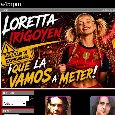
a45rpm
Home
La base de d
BUSCAR
MENÚ