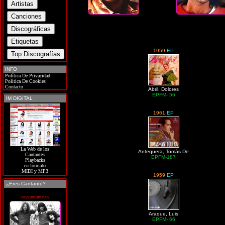
1959
EP
INFO
Política De Privacidad
Política De Cookies
Contacto
Abril, Dolores
EPFM- 56
IM DIGITAL
1961
EP
La Web de los
Antequera, Tomás De
Cantantes
EPFM-187
Playbacks
en formato
MIDI y MP3
1959
EP
¿Eres Cantante?
soycantante.es
Araque, Luis
EPFM- 66