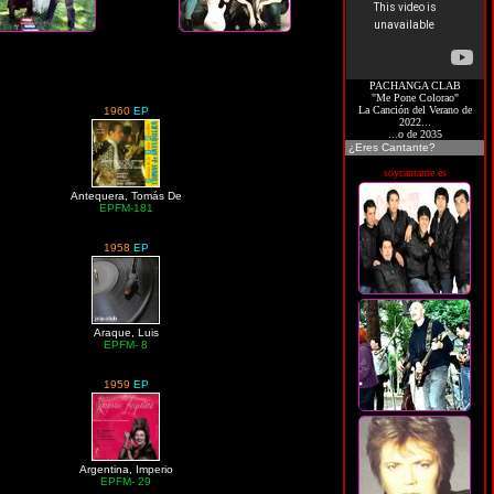
PACHANGA CLAB
"Me Pone Colorao"
La Canción del Verano de
1960
EP
2022...
...o de 2035
¿Eres Cantante?
soycantante.es
Antequera, Tomás De
EPFM-181
1958
EP
Araque, Luis
EPFM- 8
1959
EP
Argentina, Imperio
EPFM- 29