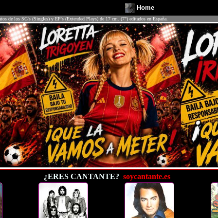
Home
atos de los SG's (Singles) y EP's (Extended Plays) de 17 cm. (7") editados en España.
¿ERES CANTANTE?
soycantante.es