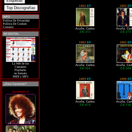
1962
EP
1962
EP
INFO
Política De Privacidad
Política De Cookies
Contacto
Acuña, Carlos
Acuña, Car
Z-E 272
Z-E 273
IM DIGITAL
1962
EP
1962
EP
La Web de los
Acuña, Carlos
Acuña, Car
Cantantes
Z-E 314
Z-E 344
Playbacks
en formato
MIDI y MP3
1965
EP
1966
EP
¿Eres Cantante?
soycantante.es
Acuña, Carlos
Acuña, Car
Z-E 673
Z-E 716