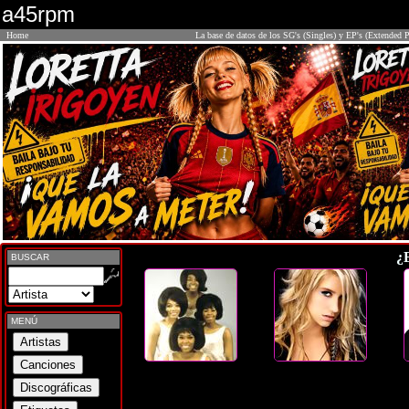
a45rpm
Home
La base de datos de los SG's (Singles) y EP's (Extended P
¿
BUSCAR
MENÚ