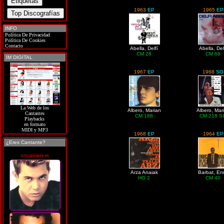
1963
EP
1965
EP
INFO
Política De Privacidad
Política De Cookies
Contacto
Abella, Delfí
Abella, Del
CM 28
CM 68
IM DIGITAL
1967
EP
1968
SG
La Web de los
Albero, Marian
Albero, Mar
Cantantes
CM 188
CM 218 S
Playbacks
en formato
MIDI y MP3
1968
EP
1964
EP
¿Eres Cantante?
soycantante.es
Arza Anaiak
Barbat, Enr
HG 2
CM 40