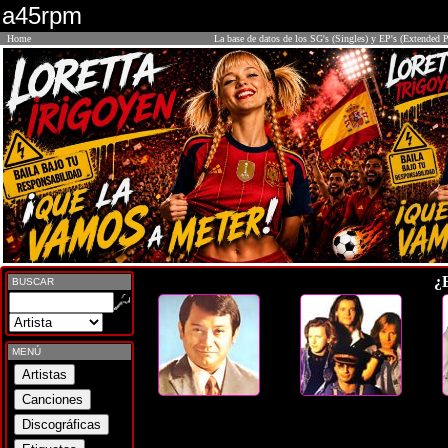
a45rpm
Home
La base de datos de los SG's (Singles) y EP's (Extended P
¿
BUSCAR
MENÚ