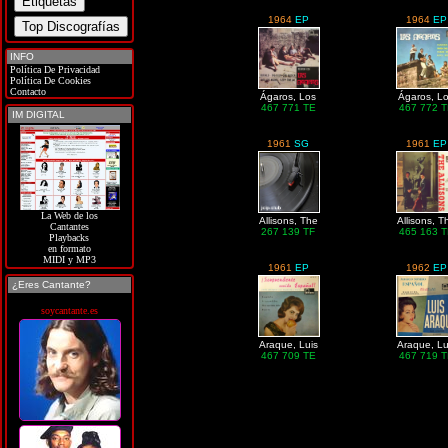
1964
EP
1964
EP
INFO
Política De Privacidad
Política De Cookies
Contacto
Ágaros, Los
Ágaros, L
467 771 TE
467 772 
IM DIGITAL
1961
SG
1961
EP
La Web de los
Allisons, The
Allisons, T
Cantantes
267 139 TF
465 163 
Playbacks
en formato
MIDI y MP3
1961
EP
1962
EP
¿Eres Cantante?
soycantante.es
Araque, Luis
Araque, Lu
467 709 TE
467 719 