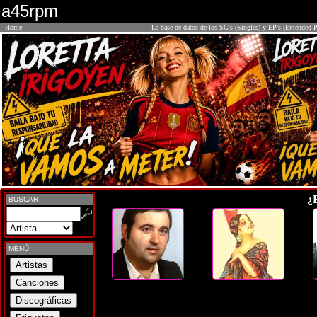
a45rpm
Home
La base de datos de los SG's (Singles) y EP's (Extended P
¿
BUSCAR
MENÚ