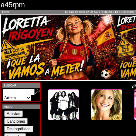
a45rpm
Home
La base de datos de los SG's (Singles) y EP's (Extended P
¿
BUSCAR
MENÚ