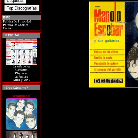
INFO
Política De Privacidad
Política De Cookies
Contacto
IM DIGITAL
La Web de los
Cantantes
Playbacks
en formato
MIDI y MP3
¿Eres Cantante?
soycantante.es