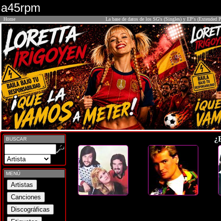
a45rpm
Home
La base de datos de los SG's (Singles) y EP's (Extended P
¿
BUSCAR
MENÚ