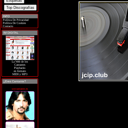
INFO
Política De Privacidad
Política De Cookies
Contacto
IM DIGITAL
La Web de los
Cantantes
Playbacks
en formato
MIDI y MP3
¿Eres Cantante?
soycantante.es