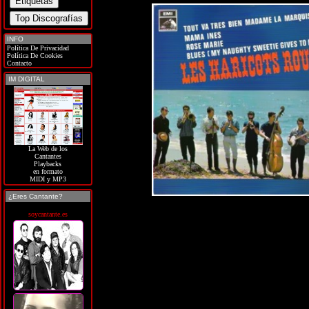
INFO
Política De Privacidad
Política De Cookies
Contacto
IM DIGITAL
La Web de los
Cantantes
Playbacks
en formato
MIDI y MP3
¿Eres Cantante?
soycantante.es