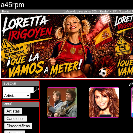
a45rpm
Home
La base de datos de los SG's (Singles) y EP's (Extended P
¿
BUSCAR
MENÚ