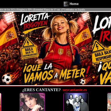
Home
atos de los SG's (Singles) y EP's (Extended Plays) de 17 cm. (7") editados en España.
¿ERES CANTANTE?
soycantante.es