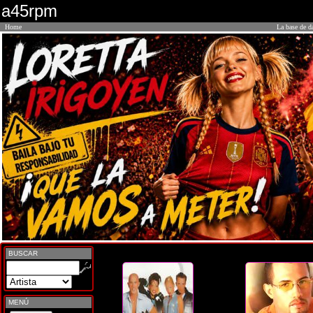
a45rpm
Home
La base de d
BUSCAR
MENÚ