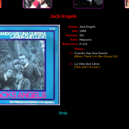
Jack Angels
Artista:
Jack Angels
Año:
1966
Formato:
SG
Sello:
Hispavox
Referencia:
H 121
Temas:
1.-
Cuando Hay Una Guerra
(When There´s A War Going On)
2.-
La Vida Que Llevo
(This Life I´m Livin´)
Atrás