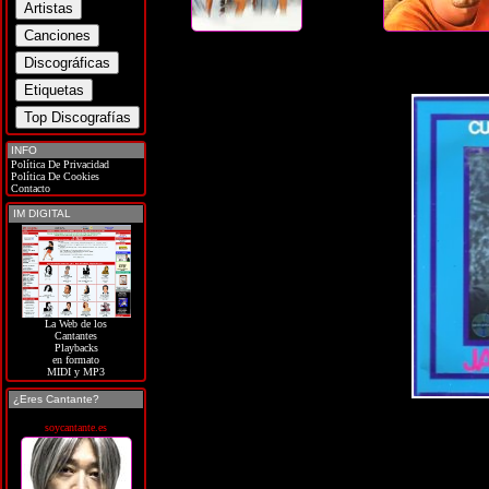
INFO
Política De Privacidad
Política De Cookies
Contacto
IM DIGITAL
La Web de los
Cantantes
Playbacks
en formato
MIDI y MP3
¿Eres Cantante?
soycantante.es