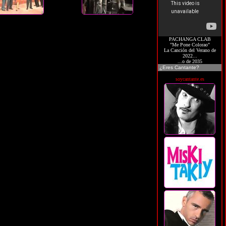
PACHANGA CLAB
"Me Pone Colorao"
La Canción del Verano de
2022...
...o de 2035
¿Eres Cantante?
soycantante.es