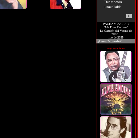
PACHANGA CLAB
"Me Pone Colorao"
La Canción del Verano de
2022...
...o de 2035
¿Eres Cantante?
soycantante.es