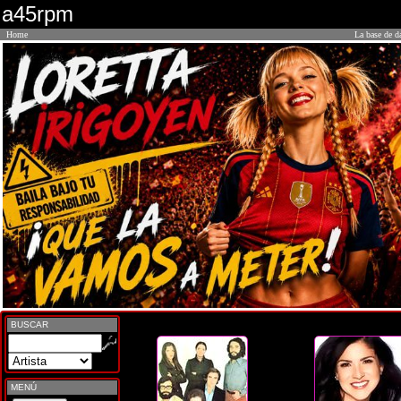
a45rpm
Home
La base de d
BUSCAR
MENÚ