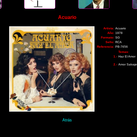
Acuario
Artista:
Acuario
Año:
1978
Formato:
SG
Sello:
RCA
Referencia:
PB-7656
Temas:
1.-
Haz El Amor
2.-
Amor Salvaje
Atrás