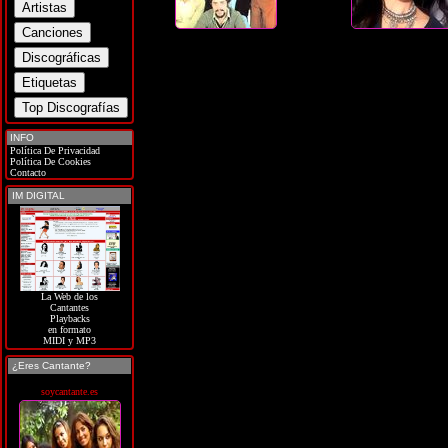
INFO
Política De Privacidad
Política De Cookies
Contacto
IM DIGITAL
La Web de los
Cantantes
Playbacks
en formato
MIDI y MP3
¿Eres Cantante?
soycantante.es