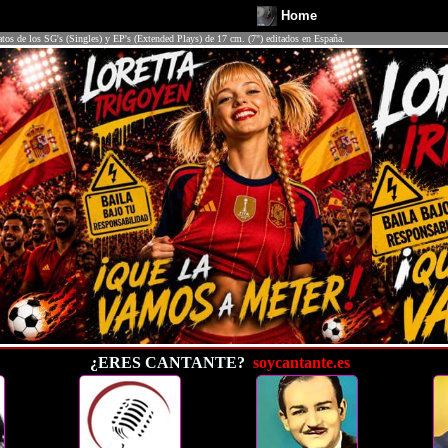
Home
atos de los SG's (Singles) y EP's (Extended Plays) de 17 cm. (7") editados en España.
¿ERES CANTANTE?
soycantante.es